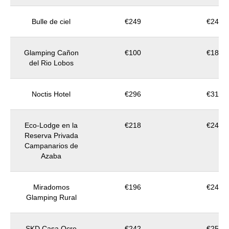
Bulle de ciel
€249
€249
Glamping Cañon
€100
€180
del Rio Lobos
Noctis Hotel
€296
€312
Eco-Lodge en la
€218
€242
Reserva Privada
Campanarios de
Azaba
Miradomos
€196
€249
Glamping Rural
SKD Casa Ocre
€242
€251