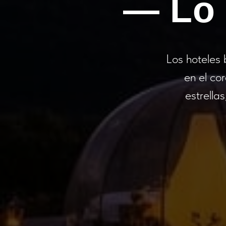
— Lo 
Los hoteles 
en el co
estrella