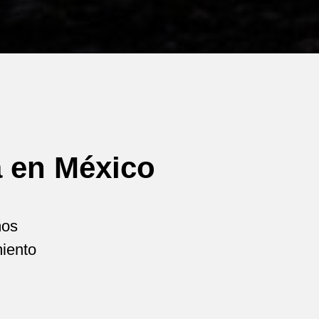
a en México
mos
miento