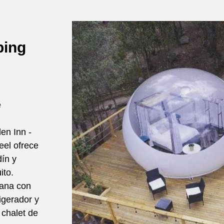
ping
e
en Inn -
el ofrece
dín y
ito.
lana con
igerador y
 chalet de