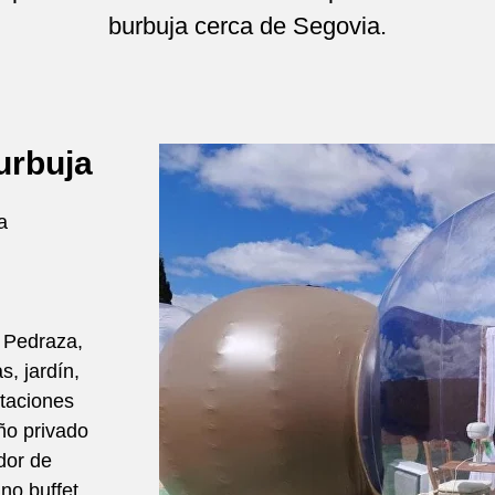
burbuja cerca de Segovia.
rbuja
a
 Pedraza,
s, jardín,
itaciones
ño privado
dor de
no buffet,