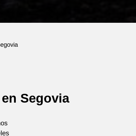
Segovia
 en Segovia
mos
eles