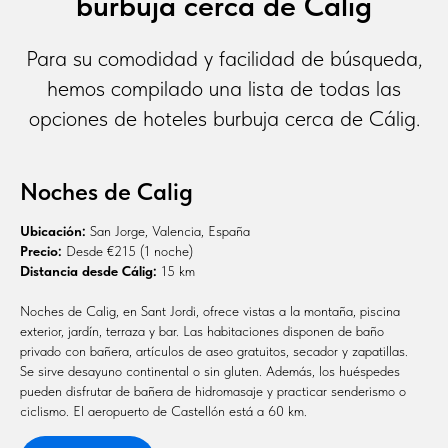
burbuja cerca de Cálig
Para su comodidad y facilidad de búsqueda,
hemos compilado una lista de todas las
opciones de hoteles burbuja cerca de Cálig.
Noches de Calig
Ubicación:
San Jorge, Valencia, España
Precio:
Desde €215 (1 noche)
Distancia desde Cálig:
15 km
Noches de Calig, en Sant Jordi, ofrece vistas a la montaña, piscina
exterior, jardín, terraza y bar. Las habitaciones disponen de baño
privado con bañera, artículos de aseo gratuitos, secador y zapatillas.
Se sirve desayuno continental o sin gluten. Además, los huéspedes
pueden disfrutar de bañera de hidromasaje y practicar senderismo o
ciclismo. El aeropuerto de Castellón está a 60 km.