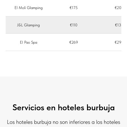
El Molí Glamping
€175
€200
J&L Glamping
€110
€130
El Pao Spa
€269
€298
Servicios en hoteles burbuja
Los hoteles burbuja no son inferiores a los hoteles