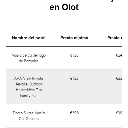
en Olot
Nombre del hotel
Precio mínimo
Precio me
Masía cerca del lago
€120
€240
de Banyoles
AAA View Private
€155
€222
Terrace Outdoor
Heated Hot Tub
Family Fun
Domo Suites Masía
€398
€398
Cal Geperut