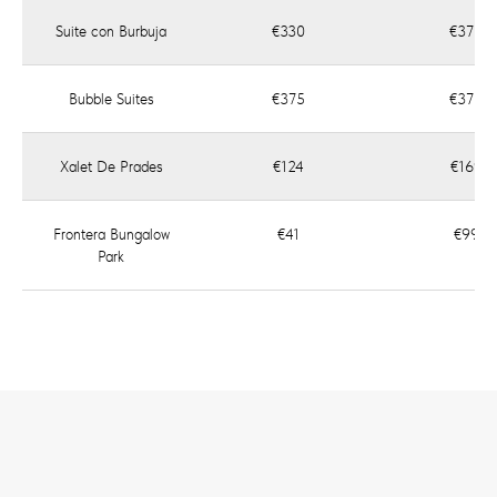
Suite con Burbuja
€330
€375
Bubble Suites
€375
€375
Xalet De Prades
€124
€169
Frontera Bungalow
€41
€99
Park