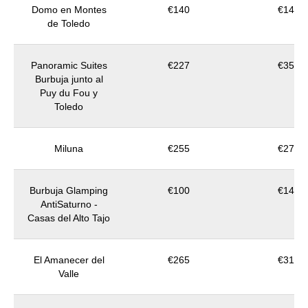
Domo en Montes
€140
€140
de Toledo
Panoramic Suites
€227
€350
Burbuja junto al
Puy du Fou y
Toledo
Miluna
€255
€275
Burbuja Glamping
€100
€140
AntiSaturno -
Casas del Alto Tajo
El Amanecer del
€265
€310
Valle