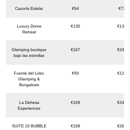
Cazorla Estelar
€54
€77
Luxury Dome
€130
€130
Retreat
Glamping boutique
€167
€244
bajo las estrellas
Fuente del Lobo
€93
€120
Glamping &
Bungalows
La Dehesa
€169
€249
Experiences
SUITE 19 BUBBLE
€108
€261