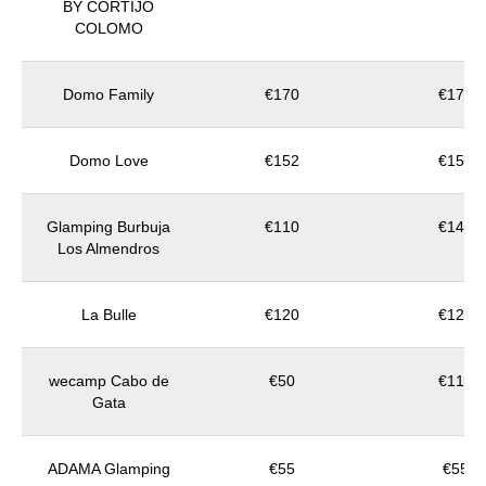
BY CORTIJO
COLOMO
Domo Family
€170
€170
Domo Love
€152
€152
Glamping Burbuja
€110
€140
Los Almendros
La Bulle
€120
€120
wecamp Cabo de
€50
€110
Gata
ADAMA Glamping
€55
€55